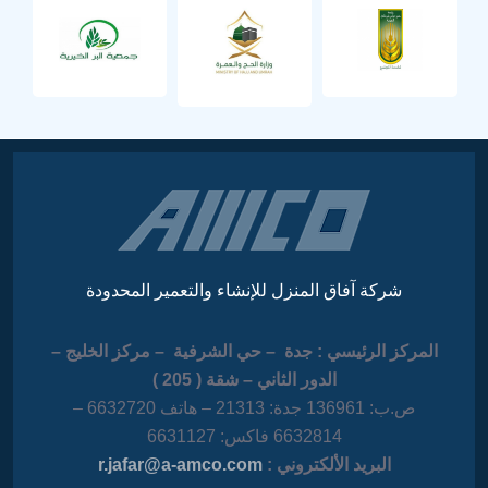
شركة آفاق المنزل للإنشاء والتعمير المحدودة
لمركز الرئيسي : جدة – حي الشرفية – مركز الخليج –
الدور الثاني – شقة ( 205 )
ص.ب: 136961 جدة: 21313 – هاتف 6632720 –
6632814 فاكس: 6631127
البريد الألكتروني :
r.jafar@a-amco.com