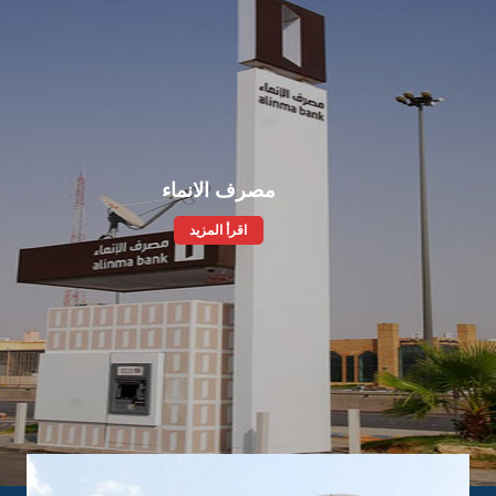
لكل مشروع أو عمل أو أنجاز نتصدى له .
و الله أن يوفق الأجيال القادمة أن تبنى هذا البلد مدعمة
لتقدم الذي يسود عالم اليوم واعية بأبعاد تجربة الماضي
مصرف الانماء
لله والمثل العليا وبحق البلد على أبنائه في خدمته على أساس
اقرأ المزيد
ة والوفاء والإخلاص .
بروفايل الشركة
مشروعاتنا