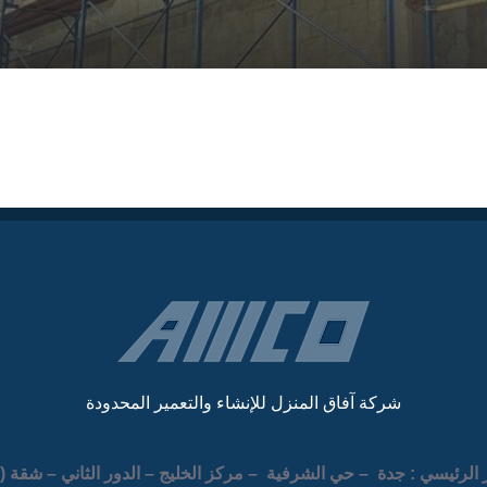
شركة آفاق المنزل للإنشاء والتعمير المحدودة
الرئيسي : جدة – حي الشرفية – مركز الخليج – الدور الثاني – شقة ( 205 )