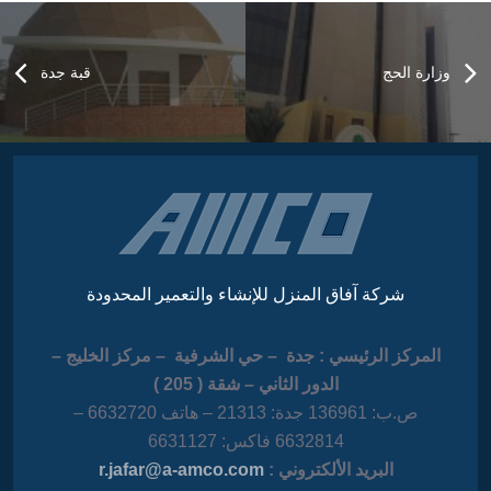
وزارة الحج
قبة جدة
شركة آفاق المنزل للإنشاء والتعمير المحدودة
المركز الرئيسي : جدة – حي الشرفية – مركز الخليج –
الدور الثاني – شقة ( 205 )
ص.ب: 136961 جدة: 21313 – هاتف 6632720 –
6632814 فاكس: 6631127
البريد الألكتروني :
r.jafar@a-amco.com